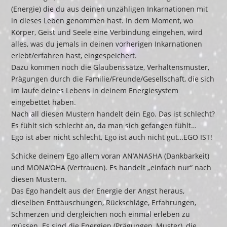
(Energie) die du aus deinen unzähligen Inkarnationen mit
in dieses Leben genommen hast. In dem Moment, wo
Körper, Geist und Seele eine Verbindung eingehen, wird
alles, was du jemals in deinen vorherigen Inkarnationen
erlebt/erfahren hast, eingespeichert.
Dazu kommen noch die Glaubenssätze, Verhaltensmuster,
Prägungen durch die Familie/Freunde/Gesellschaft, die sich
im laufe deines Lebens in deinem Energiesystem
eingebettet haben.
Nach all diesen Mustern handelt dein Ego. Das ist schlecht?
Es fühlt sich schlecht an, da man sich gefangen fühlt…
Ego ist aber nicht schlecht, Ego ist auch nicht gut…EGO IST!
Schicke deinem Ego allem voran AN’ANASHA (Dankbarkeit)
und MONA’OHA (Vertrauen). Es handelt „einfach nur“ nach
diesen Mustern.
Das Ego handelt aus der Energie der Angst heraus,
dieselben Enttäuschungen, Rückschläge, Erfahrungen,
Schmerzen und dergleichen noch einmal erleben zu
müssen. Es sind die Energien (Prägungen, Muster), die