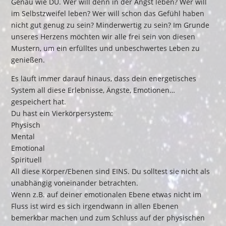
Genau wie DU. Wer will denn in der Angst leben? Wer will
im Selbstzweifel leben? Wer will schon das Gefühl haben
nicht gut genug zu sein? Minderwertig zu sein? Im Grunde
unseres Herzens möchten wir alle frei sein von diesen
Mustern, um ein erfülltes und unbeschwertes Leben zu
genießen.
Es läuft immer darauf hinaus, dass dein energetisches
System all diese Erlebnisse, Ängste, Emotionen…
gespeichert hat.
Du hast ein Vierkörpersystem:
Physisch
Mental
Emotional
Spirituell
All diese Körper/Ebenen sind EINS. Du solltest sie nicht als
unabhängig voneinander betrachten.
Wenn z.B. auf deiner emotionalen Ebene etwas nicht im
Fluss ist wird es sich irgendwann in allen Ebenen
bemerkbar machen und zum Schluss auf der physischen