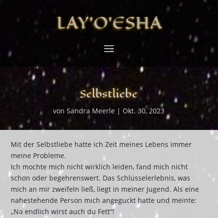
LAY’O’ESHA
Selbstliebe
von
Sandra Meerle
|
Okt. 30, 2023
Mit der Selbstliebe hatte ich Zeit meines Lebens immer
meine Probleme.
Ich mochte mich nicht wirklich leiden, fand mich nicht
schön oder begehrenswert. Das Schlüsselerlebnis, was
mich an mir zweifeln ließ, liegt in meiner Jugend. Als eine
nahestehende Person mich angeguckt hatte und meinte:
,,Na endlich wirst auch du Fett“!