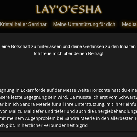
LAY’O’ESHA
LAY’O’ESHA
Kristallheiler Seminar
Kristallheiler Seminar
Meine Unterstützung für dich
Meine Unterstützung für dich
Meditat
Meditat
, eine Botschaft zu hinterlassen und deine Gedanken zu den Inhalten 
Ich freue mich über deinen Beitrag!
egnung in Eckernförde auf der Messe Weite Horizonte hast du eine
unsere letzte Begegnung sein wird. Da musste ich erst vom Schwar
r bin ich Sandra Meerle für all ihre Unterstützung, mit ihrer ein
von Mal zu Mal tiefer und tiefer und auch die Energiebehandlunge
mit meinem Augenproblem bei Sandra Meerle in den allerbesten H
ch gibt. In herzlicher Verbundenheit Sigrid