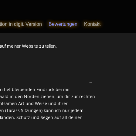
ion in digit. Version
ion in digit. Version
Bewertungen
Bewertungen
Kontakt
Kontakt
auf meiner Website zu teilen.
Diese
...
Metabox
n tief bleibenden Eindruck bei mir
ein-/ausblenden.
zwald in den Norden ziehen, um dir zur rechten
fühlsamen Art und Weise und ihrer
n (Tarass Sitzungen) kann ich nur jedem
änden. Schutz und Segen auf all deinen