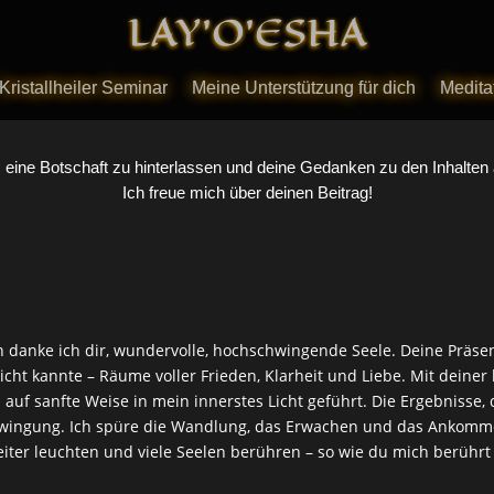
LAY’O’ESHA
LAY’O’ESHA
Kristallheiler Seminar
Kristallheiler Seminar
Meine Unterstützung für dich
Meine Unterstützung für dich
Meditat
Meditat
, eine Botschaft zu hinterlassen und deine Gedanken zu den Inhalten 
Ich freue mich über deinen Beitrag!
 danke ich dir, wundervolle, hochschwingende Seele. Deine Präse
cht kannte – Räume voller Frieden, Klarheit und Liebe. Mit deiner 
auf sanfte Weise in mein innerstes Licht geführt. Die Ergebnisse,
hwingung. Ich spüre die Wandlung, das Erwachen und das Ankommen –
eiter leuchten und viele Seelen berühren – so wie du mich berührt 