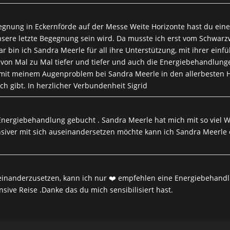
egnung in Eckernförde auf der Messe Weite Horizonte hast du eine
unsere letzte Begegnung sein wird. Da musste ich erst vom Schwar
r bin ich Sandra Meerle für all ihre Unterstützung, mit ihrer ein
von Mal zu Mal tiefer und tiefer und auch die Energiebehandlunge
mit meinem Augenproblem bei Sandra Meerle in den allerbesten H
ch gibt. In herzlicher Verbundenheit Sigrid
Energiebehandlung gebucht . Sandra Meerle hat mich mit so viel Wä
ensiver mit sich auseinandersetzen möchte kann ich Sandra Meerl
auseinanderzusetzen, kann ich nur ❤️ empfehlen eine Energiebehandl
nsive Reise .Danke das du mich sensibilisiert hast.