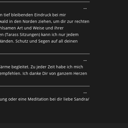
Diese
...
Metabox
n tief bleibenden Eindruck bei mir
ein-/ausblenden.
zwald in den Norden ziehen, um dir zur rechten
fühlsamen Art und Weise und ihrer
n (Tarass Sitzungen) kann ich nur jedem
änden. Schutz und Segen auf all deinen
Diese
...
Metabox
rme begleitet. Zu jeder Zeit habe ich mich
ein-/ausblenden.
e empfehlen. Ich danke Dir von ganzem Herzen
Diese
...
Metabox
ung oder eine Meditation bei dir liebe Sandra/
ein-/ausblenden.